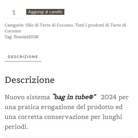
Olio
Aggiungi al carrello
EVO
Categorie:
Olio di Terre di Cocomo
,
Tutti i prodotti di Terre di
BIO
Cocomo
Tag:
flosolei2026
-
Tube
DESCRIZIONE
3
litri
Descrizione
quantità
Nuovo sistema
“bag in tube®”
2024 per
una pratica erogazione del prodotto ed
una corretta conservazione per lunghi
periodi.